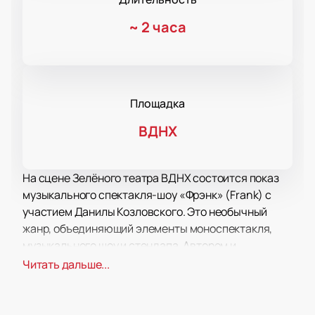
~
2 часа
Площадка
ВДНХ
На сцене Зелёного театра ВДНХ состоится показ
музыкального спектакля-шоу «Фрэнк» (Frank) с
участием Данилы Козловского. Это необычный
жанр, объединяющий элементы моноспектакля,
музыкального шоу и стендапа. Автором и
исполнителем выступает сам Козловский, а
Читать дальше...
режиссёром — Савва Савельев.
В основе «Фрэнка» — личная история Данилы
Козловского, рассказанная и спетая от первого