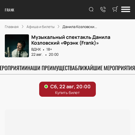
FRANK
Главная
Афиша и билеты
Данила Козловски...
Музыкальный спектакль Данила
Козловский «Фрэнк (Frank)»
ВДНХ
18+
22 авг.
20:00
МЕРОПРИЯТИИ
НАШИ ПРЕИМУЩЕСТВА
БЛИЖАЙШИЕ МЕРОПРИЯТИЯ