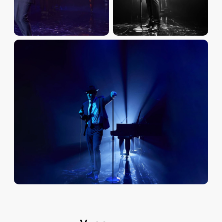
нескольких минут после покупки. Мы гарантируем
подлинность всех билетов.
Обратите внимание, возможна смена актёрского
состава.
Режиссёр:
Савва Савельев
Актёрский состав:
Данила Козловский